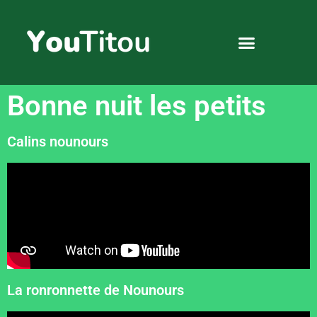
Dessins animés 2 à 4 ans
Dessins animés 4 à 6 ans
Dessins animés 6 à 8 ans
Compilation dessin animé
Bonne nuit les petits
Calins nounours
La ronronnette de Nounours