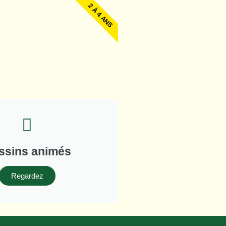
2 À 4 ANS
ssins animés
Regardez