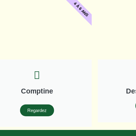
4 À 6 ANS
Comptine
De
Regardez