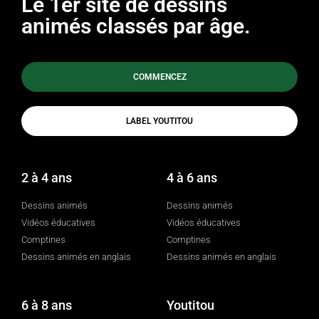
Le 1er site de dessins
animés classés par âge.
COMMENCEZ
LABEL YOUTITOU
2 à 4 ans
4 à 6 ans
Dessins animés
Dessins animés
Vidéos éducatives
Vidéos éducatives
Comptines
Comptines
Dessins animés en anglais
Dessins animés en anglais
6 à 8 ans
Youtitou