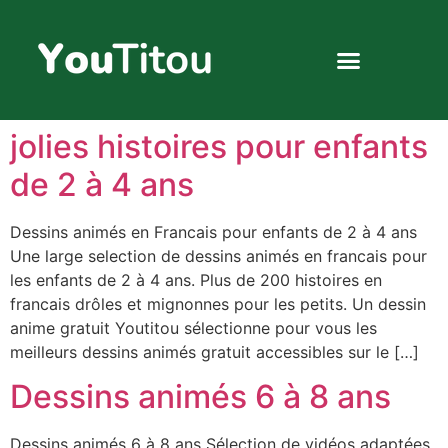
Dessins animés 2 à 4 ans
Dessins animés 4 à 6 ans
Dessins animés 6 à 8 ans
Compilation dessin animé
jolies histoires pour enfants
de 2 à 4 ans
Dessins animés en Francais pour enfants de 2 à 4 ans
Une large selection de dessins animés en francais pour
les enfants de 2 à 4 ans. Plus de 200 histoires en
francais drôles et mignonnes pour les petits. Un dessin
anime gratuit Youtitou sélectionne pour vous les
meilleurs dessins animés gratuit accessibles sur le […]
Dessins animés 6 à 8 ans
Dessins animés 6 à 8 ans Sélection de vidéos adaptées